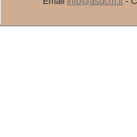
Email
info@asdcm.it
- C